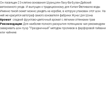
Он посвящен 23-хлетию основания Шуанцзян-Лаху-Ва-Булан-Дайский
автономного уезда. И выпущен к традиционному для Китая Фестивалю воды.
Именно такой сюжет можно увидеть на коробке, в которую упакован этот шэн. На
ней же красуется автограф самого основателя фабрики Жуна Цзя Шэна.
Аромат
: сладкий фруктово-цветочный аромат с лёгкими оттенками трав
Рекомендации:
Для наиболее полного раскрытия потенциала чая рекомендуем
заваривать шэн пуэр "Праздничный" методом проливов в фарфоровой гайвани
или чайнике.